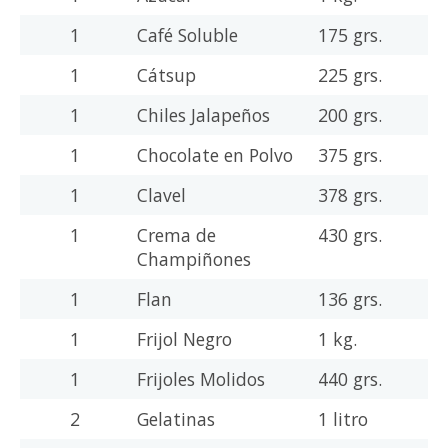
1
Café Soluble
175 grs.
1
Cátsup
225 grs.
1
Chiles Jalapeños
200 grs.
1
Chocolate en Polvo
375 grs.
1
Clavel
378 grs.
1
Crema de
430 grs.
Champiñones
1
Flan
136 grs.
1
Frijol Negro
1 kg.
1
Frijoles Molidos
440 grs.
2
Gelatinas
1 litro