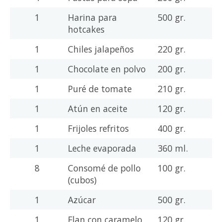
1
Harina para
500 gr.
hotcakes
1
Chiles jalapeños
220 gr.
1
Chocolate en polvo
200 gr.
1
Puré de tomate
210 gr.
1
Atún en aceite
120 gr.
1
Frijoles refritos
400 gr.
1
Leche evaporada
360 ml.
8
Consomé de pollo
100 gr.
(cubos)
1
Azúcar
500 gr.
1
Flan con caramelo
120 gr.