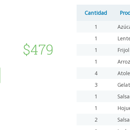
Cantidad
Pro
1
Azúc
1
Lent
$479
1
Frijo
1
Arro
4
Atol
3
Gela
1
Sals
1
Hoju
2
Sals