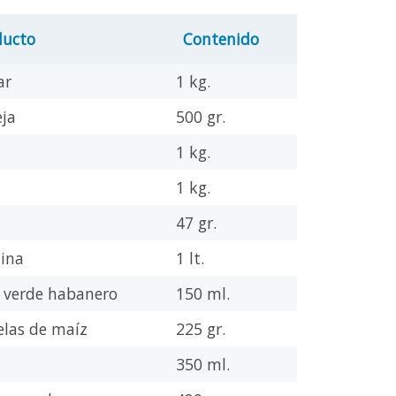
ducto
Contenido
ar
1 kg.
eja
500 gr.
l
1 kg.
z
1 kg.
e
47 gr.
tina
1 lt.
a verde habanero
150 ml.
elas de maíz
225 gr.
a
350 ml.