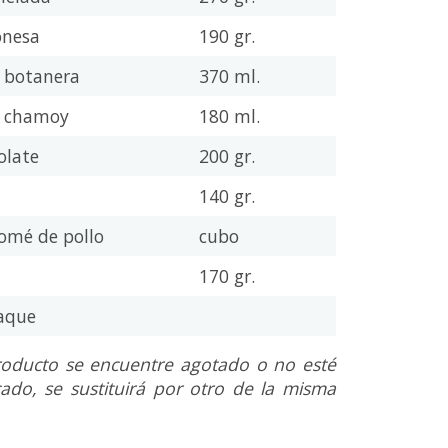
onesa
190 gr.
a botanera
370 ml.
a chamoy
180 ml.
olate
200 gr.
n
140 gr.
omé de pollo
cubo
170 gr.
aque
oducto se encuentre agotado o no esté
ado, se sustituirá por otro de la misma