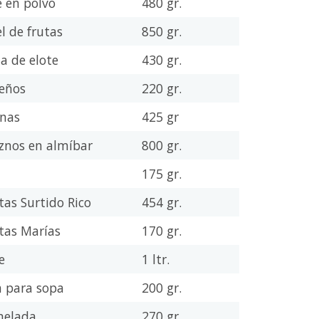
e en polvo
480 gr.
l de frutas
850 gr.
a de elote
430 gr.
peños
220 gr.
inas
425 gr
znos en almíbar
800 gr.
175 gr.
tas Surtido Rico
454 gr.
etas Marías
170 gr.
te
1 ltr.
a para sopa
200 gr.
melada
270 gr.