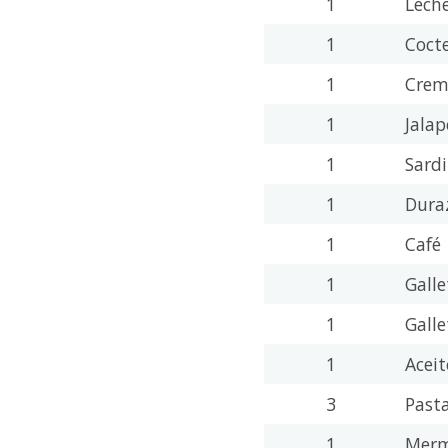
1
Lech
1
Cocte
1
Crem
1
Jala
1
Sard
1
Dura
1
Café
1
Galle
1
Gall
1
Acei
3
Past
1
Mer