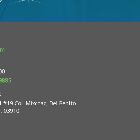
om
00
 9885
:
 #19 Col. Mixcoac, Del Benito
F. 03910