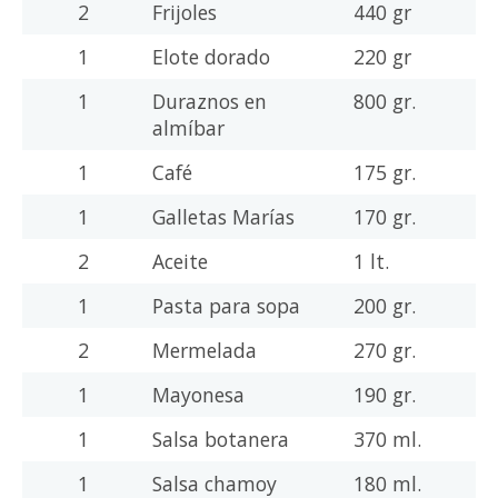
2
Frijoles
440 gr
1
Elote dorado
220 gr
1
Duraznos en
800 gr.
almíbar
1
Café
175 gr.
1
Galletas Marías
170 gr.
2
Aceite
1 lt.
1
Pasta para sopa
200 gr.
2
Mermelada
270 gr.
1
Mayonesa
190 gr.
1
Salsa botanera
370 ml.
1
Salsa chamoy
180 ml.