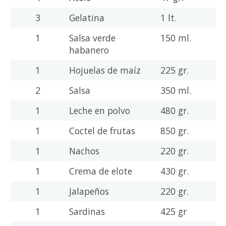
3
Gelatina
1 lt.
1
Salsa verde
150 ml.
habanero
1
Hojuelas de maíz
225 gr.
2
Salsa
350 ml.
1
Leche en polvo
480 gr.
1
Coctel de frutas
850 gr.
1
Nachos
220 gr.
1
Crema de elote
430 gr.
1
Jalapeños
220 gr.
1
Sardinas
425 gr