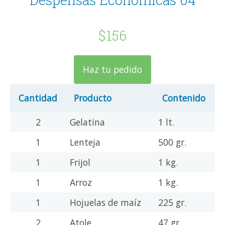
$156
Haz tu pedido
Cantidad
Producto
Contenido
2
Gelatina
1 lt.
1
Lenteja
500 gr.
1
Frijol
1 kg.
1
Arroz
1 kg.
1
Hojuelas de maíz
225 gr.
2
Atole
47 gr.