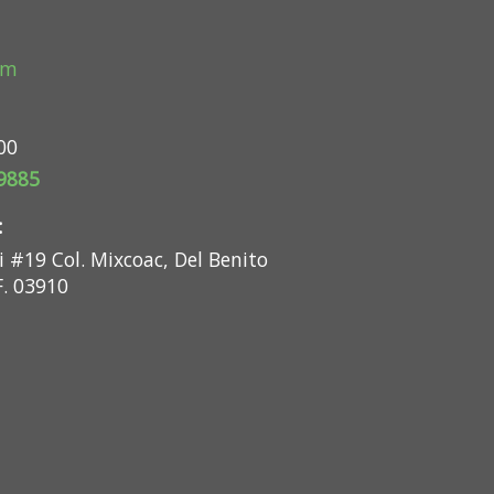
om
00
 9885
:
 #19 Col. Mixcoac, Del Benito
F. 03910